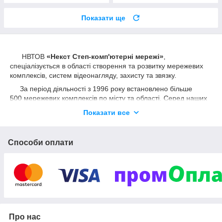
Показати ще
НВТОВ
«Некст Степ-комп'ютерні мережі»
,
спеціалізується в області створення та розвитку мережевих
комплексів, систем відеонагляду, захисту та звязку.
За період діяльності з 1996 року встановлено більше
500 мережевих комплексів по місту та області. Серед наших
замовників банківські та державні установи, газонафтові та
Показати все
енергетичні компанії, комерційні структури та навчальні
заклади
На сьогодні наші сертифіковані спеціалісти виконують
Способи оплати
увесь спектр робіт по консультаціям, поставці та
налогоджуванню обладнання "під ключ", гарантійне та
технічне супроводження. Крім того, фірма проводить
тестування вже функціонуючих систем та розробляє
рекомендації по їх модернізації.
Про нас