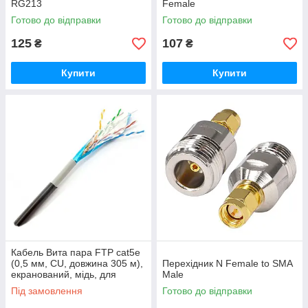
RG213
Female
Готово до відправки
Готово до відправки
125
107
₴
₴
Купити
Купити
Кабель Вита пара FTP cat5e
(0,5 мм, CU, довжина 305 м),
Перехідник N Female to SMA
екранований, мідь, для
Male
зовнішніх роб
Під замовлення
Готово до відправки