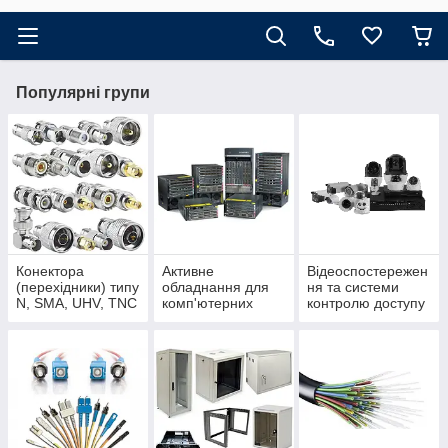
Популярні групи
Конектора
Активне
Відеоспостережен
(перехідники) типу
обладнання для
ня та системи
N, SMA, UHV, TNC
комп'ютерних
контролю доступу
та інші
мереж