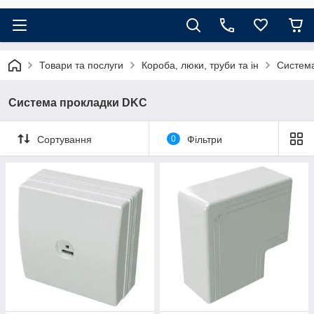
Товари та послуги
Короба, люки, труби та ін
Систем
Система прокладки DKC
Сортування
0
Фільтри